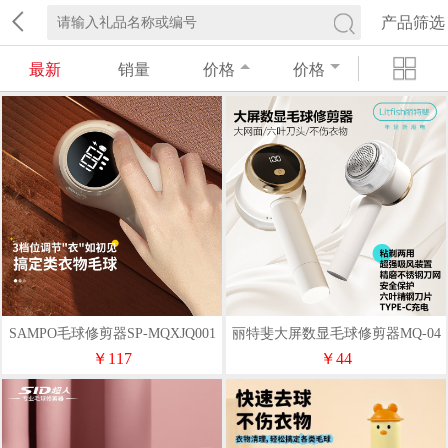
产品筛选
最新
销量
价格
价格
SAMPO毛球修剪器SP-MQXJQ001
丽特斐大屏数显毛球修剪器MQ-04
￥117
￥44