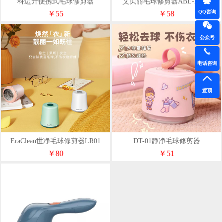
科迈升便携式毛球修剪器
艾贝丽毛球修剪器ABL-M697
QQ咨询
￥55
￥58
公众号
电话咨询
置顶
EraClean世净毛球修剪器LR01
DT-01静净毛球修剪器
￥80
￥51