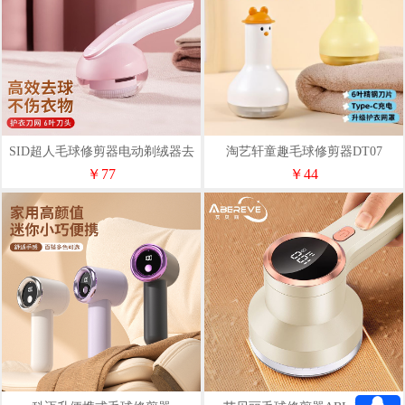
SID超人毛球修剪器电动剃绒器去
淘艺轩童趣毛球修剪器DT07
毛球机RR2870粉色小冰壶
￥77
￥44