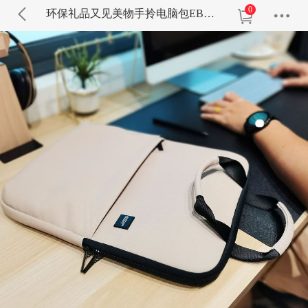
0
环保礼品又见美物手拎电脑包EB1308