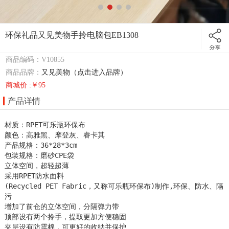
环保礼品又见美物手拎电脑包EB1308
商品编码：V10855
商品品牌：
又见美物（点击进入品牌）
商城价 :￥95
产品详情
材质：RPET可乐瓶环保布

颜色：高雅黑、摩登灰、睿卡其

产品规格：36*28*3cm

包装规格：磨砂CPE袋

立体空间，超轻超薄

采用RPET防水面料

(Recycled PET Fabric，又称可乐瓶环保布)制作,环保、防水、隔
污

增加了前仓的立体空间，分隔弹力带

顶部设有两个拎手，提取更加方便稳固

夹层设有防震棉，可更好的收纳并保护
