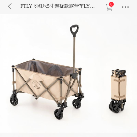
0
FTLY飞图乐5寸聚拢款露营车LYC1202