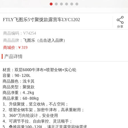
FTLY飞图乐5寸聚拢款露营车LYC1202
商品编码：V74254
商品品牌：
飞图乐（点击进入品牌）
商城价 :￥319
产品详情
材质：双层600D牛津布+喷塑全钢+实心轮 

容量：90-120L

商品颜色：浅卡其

商品类型：聚拢款

商品净重：4.2kg 

商品承重：60-80kg

1、升级聚拢，竖立收纳，不占空间；

2、喷塑全钢车架，加密牛津布，高承重耐用；

3、360°万向轮设计，安全使用

4、可调节手拉、自由掌控、灵活顺手；

5、叠堆容量100-120L，满足正常露营容纳需求