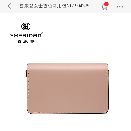
0
喜来登女士杏色两用包NL190432S