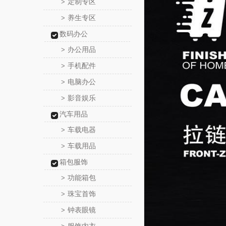
定制专区
>
养生专区
>
数码办公
办公用品
>
手机配件
>
电脑办公
>
影音娱乐
>
汽车用品
车载电器
>
车载用品
>
箱包服饰
功能箱包
>
珠宝首饰
>
钟表眼镜
>