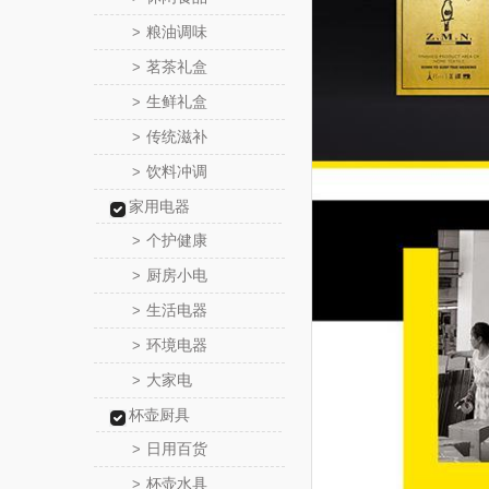
粮油调味
>
茗茶礼盒
>
生鲜礼盒
>
传统滋补
>
饮料冲调
>
家用电器
个护健康
>
厨房小电
>
生活电器
>
环境电器
>
大家电
>
杯壶厨具
日用百货
>
杯壶水具
>