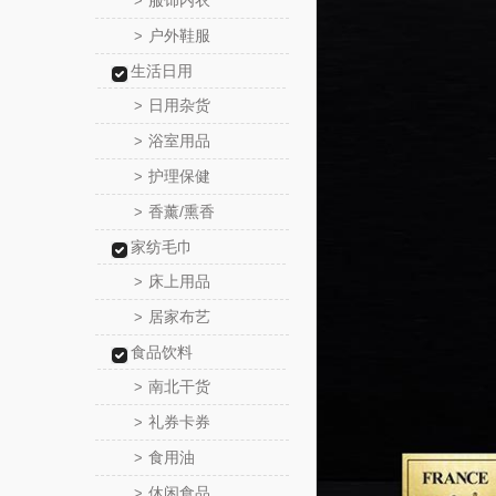
服饰内衣
>
户外鞋服
>
生活日用
日用杂货
>
浴室用品
>
护理保健
>
香薰/熏香
>
家纺毛巾
床上用品
>
居家布艺
>
食品饮料
南北干货
>
礼券卡券
>
食用油
>
休闲食品
>