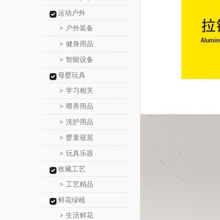
运动户外
户外装备
>
健身用品
>
智能设备
>
母婴玩具
学习相关
>
喂养用品
>
洗护用品
>
婴童寝居
>
玩具乐器
>
收藏工艺
工艺精品
>
鲜花绿植
生活鲜花
>