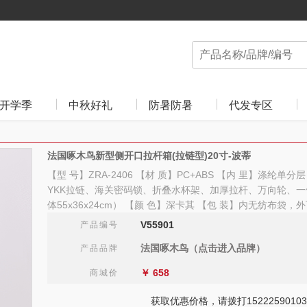
开学季
中秋好礼
防暑防暑
代发专区
法国啄木鸟新型侧开口拉杆箱(拉链型)20寸-波蒂
【型 号】ZRA-2406 【材 质】PC+ABS 【内 里】涤纶单
YKK拉链、海关密码锁、折叠水杯架、加厚拉杆、万向轮、一体
体55x36x24cm） 【颜 色】深卡其 【包 装】内无纺布袋，
V55901
产品编号
法国啄木鸟（点击进入品牌）
产品品牌
￥
658
商城价
获取优惠价格，请拨打15222590103