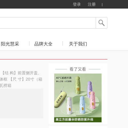
登录
注册
阳光慧采
品牌大全
关于我们
分层 【结 构】前置侧开盖、
框 【尺 寸】20寸（箱
外瓦楞箱