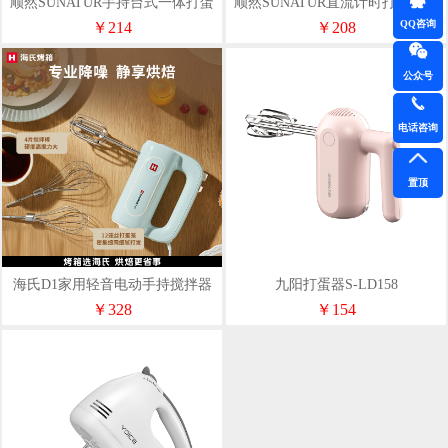
顺然SUNATUR手持台式一体打蛋
顺然SUNATUR直流计时打蛋器六
机六棒款SRZ-1057
棒收纳款HM-420ZL
QQ咨询
￥214
￥208
公众号
电话咨询
置顶
海氏D1家用轻音电动手持搅拌器
九阳打蛋器S-LD158
打蛋器
￥328
￥154