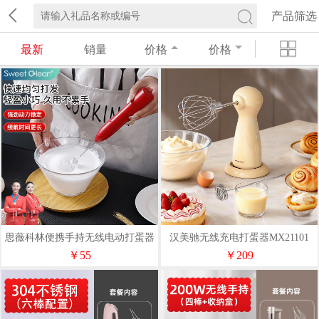
产品筛选
最新
销量
价格
价格
思薇科林便携手持无线电动打蛋器
汉美驰无线充电打蛋器MX21101
打蛋机奶油打发器YK-109
￥55
￥209