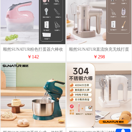
顺然SUNATUR粉色打蛋器六棒收
顺然SUNATUR直流快充无线打蛋
纳款SRZ-1056
器四棒款HM-DCC610
￥142
￥298