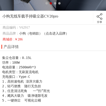
小狗无线车载手持吸尘器CV20pro
商品编码：V62917
商品品牌：
小狗（包销款）（点击进入品牌）
商城价 :￥286
产品详情
集尘仓容量：0.15L

功率：100W

电池容量：2500mAh*3

电机类型：无刷直流电机

充电接口：Yype-C

1，高转速电机 澎湃大吸力

2，轻巧便携  随行无负担

3，任意清洁死角   一“扫”而光

4，飓风大吸力  吸净缝隙毛发

5，一键倒尘  可视化尘桶