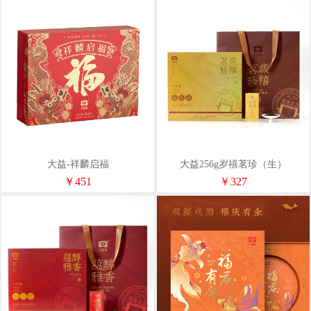
大益-祥麟启福
大益256g岁禧茗珍（生）
￥451
￥327