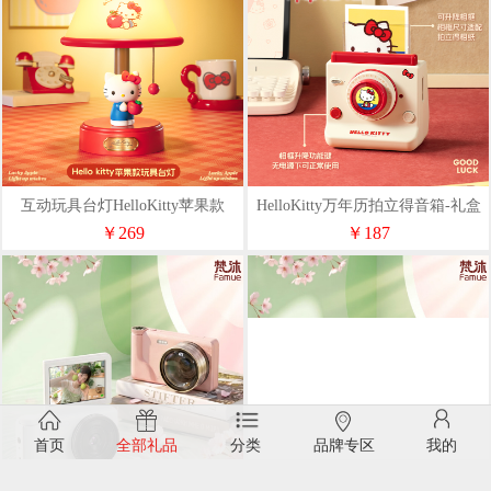
互动玩具台灯HelloKitty苹果款
HelloKitty万年历拍立得音箱-礼盒
版
￥269
￥187
首页
全部礼品
分类
品牌专区
我的