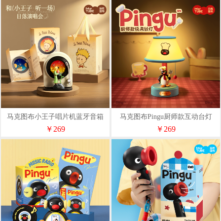
马克图布小王子唱片机蓝牙音箱
马克图布Pingu厨师款互动台灯
——礼袋款
MG25-109
￥269
￥269