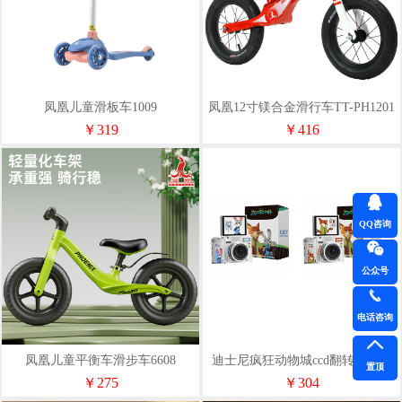
凤凰儿童滑板车1009
凤凰12寸镁合金滑行车TT-PH1201
￥319
￥416
QQ咨询
公众号
电话咨询
凤凰儿童平衡车滑步车6608
迪士尼疯狂动物城ccd翻转屏照相
置顶
机X2（含32g内存卡）
￥275
￥304