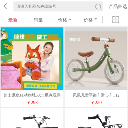
产品筛选
最新
销量
价格
价格
迪士尼疯狂动物城50cm尼克玩偶
凤凰儿童平衡车滑步车T12
毛绒玩具HWGD6420
￥293
￥220