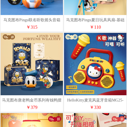
马克图布Pingu联名听歌摇头音箱
马克图布Pingu夏日玩具风扇-基础
款MG25-012
￥315
￥110
马克图布唐老鸭金币系列有钱鸭摆
HelloKitty麦克风蓝牙音箱MG25-
件灯MG25-67
68
￥379
￥330