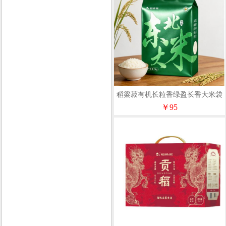
稻梁菽有机长粒香绿盈长香大米袋
装5kg
￥95