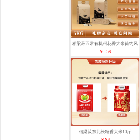
稻梁菽五常有机稻花香大米简约风
10斤
￥159
稻梁菽东北长粒香大米10斤
￥84