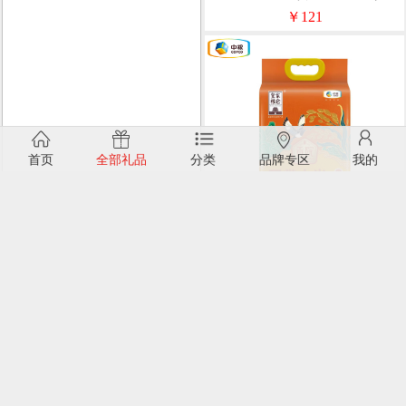
香)5kg
￥121
首页
全部礼品
分类
品牌专区
我的
中粮皇家粮仓贡院五常大米(清
香)5kg
￥99