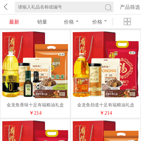
产品筛选
最新
销量
价格
价格
金龙鱼香味十足有福粮油礼盒
金龙鱼劲道十足有福粮油礼盒
￥214
￥214