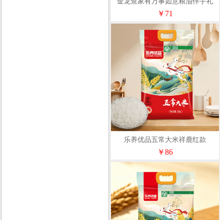
金龙鱼家有万事如意粮油伴手礼
￥71
乐养优品五常大米祥鹿红款
5KG（单层真空）
￥86