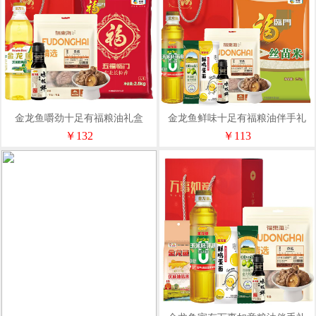
金龙鱼嚼劲十足有福粮油礼盒
金龙鱼鲜味十足有福粮油伴手礼
￥132
￥113