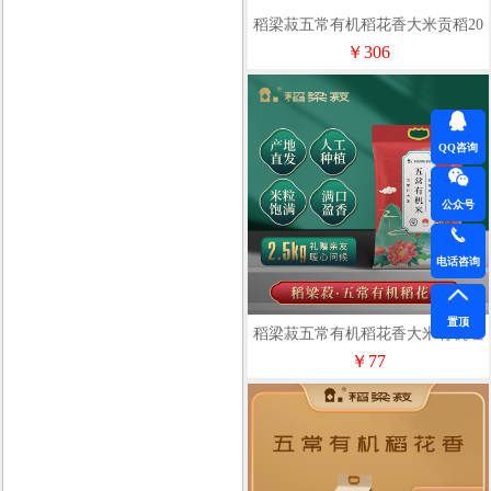
稻梁菽五常有机稻花香大米贡稻20
斤
￥306
QQ咨询
公众号
电话咨询
置顶
稻梁菽五常有机稻花香大米有机红
5斤
￥77