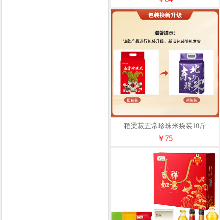
稻梁菽五常珍珠米袋装10斤
￥75