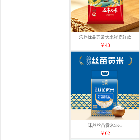
乐养优品五常大米祥鹿红款
2.5KG（单层真空）
￥43
咪然丝苗贡米5KG
￥62