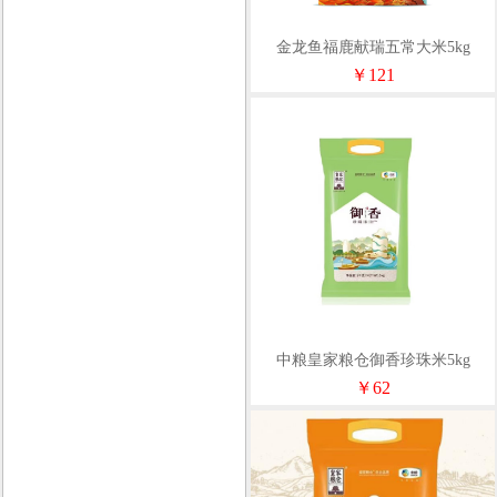
金龙鱼福鹿献瑞五常大米5kg
￥121
中粮皇家粮仓御香珍珠米5kg
￥62