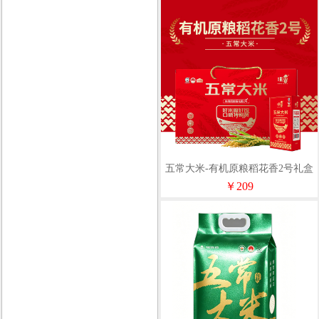
五常大米-有机原粮稻花香2号礼盒
5kg
￥209