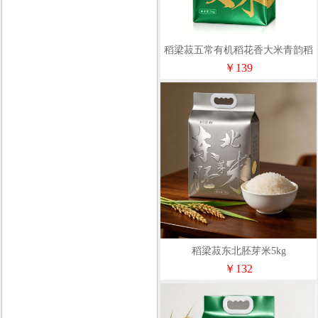
稻梁菽五常有机稻花香大米青韵稻
香袋装
￥139
稻梁菽东北胚芽米5kg
￥132