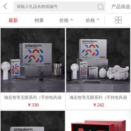
产品筛选
最新
销量
价格
价格
瀚岳智享无限系列（手持电风扇
瀚岳智享无限系列（手持电风扇
+充电宝+乐扣咖啡杯）
+宋朝香氛+充气U型枕）
￥330
￥242