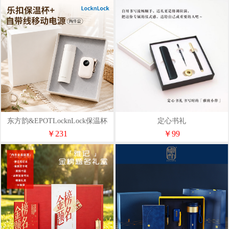
东方韵&EPOTLocknLock保温杯
定心书礼
+快充移动电源两件套
￥231
￥99