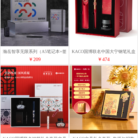
瀚岳智享无限系列（A5笔记本+签
KACO国博联名中国大宁钢笔礼盒
字笔+充电宝）
￥209
￥474