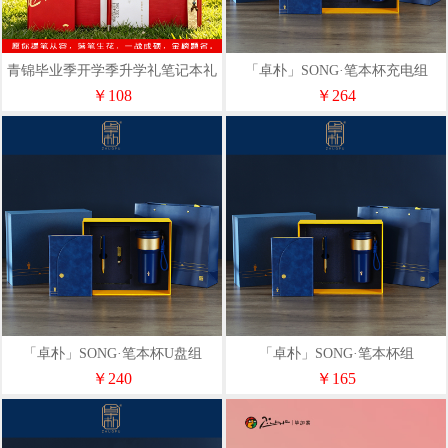
青锦毕业季开学季升学礼笔记本礼
「卓朴」SONG·笔本杯充电组
盒黄铜书签签字笔文创送礼佳品
￥108
￥264
「卓朴」SONG·笔本杯U盘组
「卓朴」SONG·笔本杯组
￥240
￥165