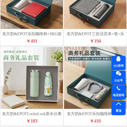
东方韵&EPOT乐扣咖啡杯+SKG按
东方韵&EPOT三折活页本+笔+乐
摩仪两件套
扣保温杯三件套
￥491
￥194
QQ咨询
公众号
电话咨询
置顶
东方韵&EPOTLocknLock茶水分离
东方韵&EPOT乐扣咖啡杯康佳按
杯+胶囊伞两件套
摩仪胶囊伞磁吸快充移动电源
￥183
￥416