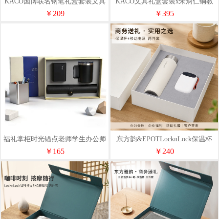
KACO国博联名钢笔礼盒套装文具
KACO文具礼盒套装x朱炳仁铜教
套装
师节母亲节节日送礼
￥209
￥395
福礼掌柜时光锚点老师学生办公师
东方韵&EPOTLocknLock保温杯
套装礼盒
+自带线移动电源套装
￥165
￥240