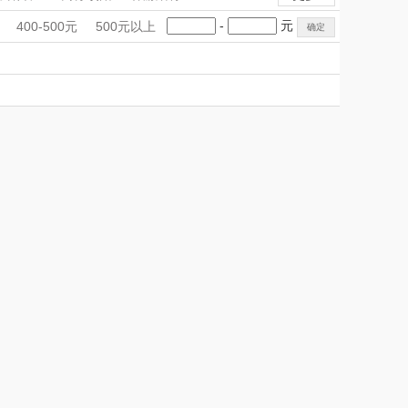
理商）
片仔癀
山本
礼品
生日礼物
积分礼品
-
元
400-500元
500元以上
品
LOHOLO
IP联名款
途柏丽TOBERLIR
企业团建
店旅游
珠宝礼品
高校礼品
匠心萌宠
YOTTOY
进店礼
女神节
母亲节
节
圣诞节
重阳节
堂马氏铺子
蔬果园（代理商）
伯纳德
万象
 超柔床品
三只松鼠（代理
商）
味（代理商）
LUING BOX
康宁
京意之选
 MILITARY
罗莱超柔床品
睿嫣
竹盐