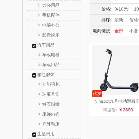
bulu＆bl
办公用品
>
国潮文创
价格:
0-10元
1
手机配件
>
周年庆礼品
新秀
排序:
最新
价格
电脑办公
>
秋游季
福
电商链接:
全部
不含
momo（
影音娱乐
>
奶企礼品
护士节
父
汽车用品
西屋（运动
车载电器
>
DGI
车载用品
>
箱包服饰
元朗荣
功能箱包
>
斯凯奇SKE
代发
珠宝首饰
>
Ninebot九号电动滑板
钟表眼镜
>
E2
S
立白（包
商城价:
￥2860
服饰内衣
>
锦礼
户外鞋服
>
生活日用
润心