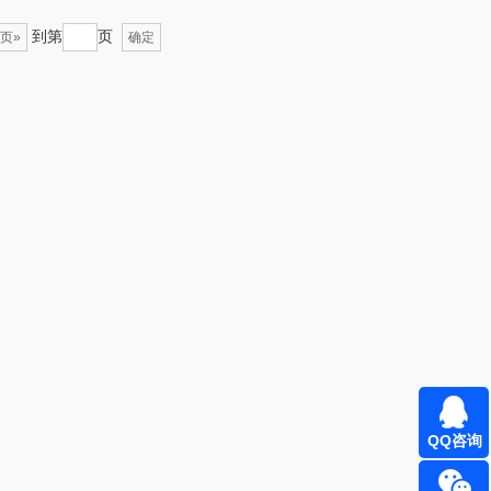
到第
页
页»
确定
倍瑞傲
安宝笛
BAM老板
康夫
（定制款）
爱国者（移动电
源）
江中食疗
凤凰
晒瑞
实丰文化
漫沃星系
TCL
山萃
可益康
BTSM
路悠悠
QQ咨询
保宁
伊莎贝拉