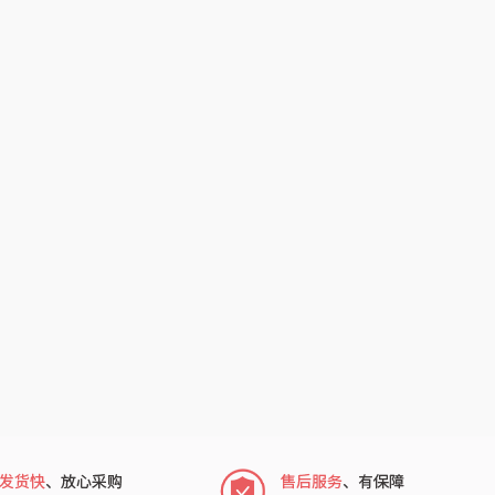
护舒宝
顺然
厨邦
粒上皇
中华
民间造物
嘉禾月
瑞驰SWICKY
金龙鱼
香畴
冠军
施耐德
乐而雅
苏菲
KEPO
嗑西西
稻梁菽
得一茶