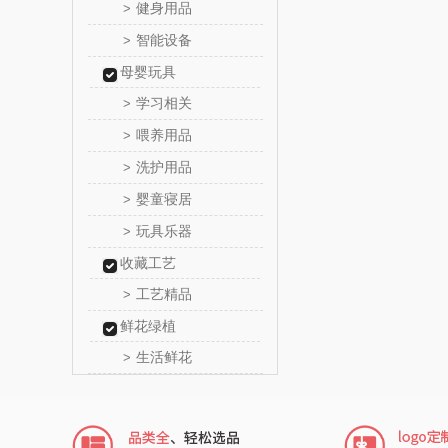
健身用品
>
正负
智能设备
>
母婴玩具
信科
学习相关
>
乐扣乐扣
喂养用品
>
洗护用品
>
电）
康巴赫（包
婴童寝居
>
鲸选码
玩具乐器
>
收藏工艺
太力
工艺精品
>
向物
鲜花绿植
生活鲜花
>
folli foll
乐事