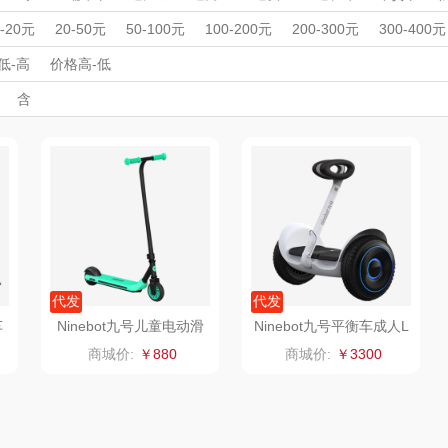
ue
八方礼
云上好食光
云上布拉
暖冬好物
开学季礼品
毕业季礼品
开门红专区
伴手礼盒
会议
0-20元
20-50元
50-100元
100-200元
200-300元
300-400元
丽
展会礼品
夏普SHARP
科技感礼品
中国风
东方沁
创意礼品
高端送礼
绽家
高颜值礼
HO
低-高
价格高-低
利劳保
外事出国
入职礼
开业乔迁
乡村振兴
定制案例
酒
含
杯壶）
大嘴猴（杯壶厨具
觅菓
MOVA
银行礼品
保险礼品
建材礼品
政企单位
房地产礼品
汽车礼品
亲节
儿童节
中秋节
教师节
情人节
七夕节
建党节
建军
雨伞）
户外）
非一FETANA
乐扣乐扣（家居/
星巴克（杯壶/包
宝
小家电）
袋）
唯宝
姑苏渔歌
纺王
华
纽曼Newmine
纽曼Newmine
佳帮手
罗莱
（线下款）
（线上款）
CHER
可口可乐Coca Col
沃莱
十二夏天
百草
代发
代发
车
Ninebot九号儿童电动滑
Ninebot九号平衡车成人L
板车A6
8白色
a
销款）
润本（套装）
乐班
戴可思
商城价:
￥880
商城价:
￥3300
阿茜娅（AGIA）
卓然
首佩
SWISS
奈雪茶院
奈雪的茶
克洛特