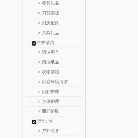
餐具礼品
>
天琴
刀剪菜板
>
厨房配件
>
傲胜OS
茶具礼品
>
温仑山（电
个护清洁
清洁用具
>
澜沧古
清洁纸品
>
吉潮瑞
衣物清洁
>
家庭环境清洁
>
海信
口腔护理
>
Alluflon
身体护理
>
面部护肤
>
福临
运动户外
户外装备
>
北欧沃