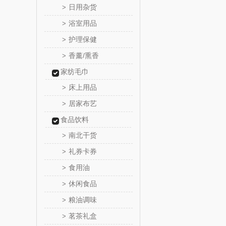
日用杂货
>
浴室用品
>
悦滋
护理保健
>
爱润丝
香薰/熏香
>
家纺毛巾
罗尔
床上用品
>
飞利
居家布艺
>
食品饮料
保卫蛋
南北干货
>
洛克星
礼券卡券
>
食用油
>
五芳
休闲食品
>
皇家粮
粮油调味
>
茗茶礼盒
>
尹谜