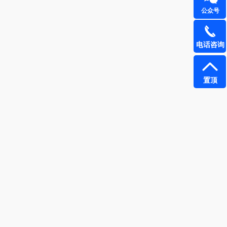
公众号
雅鹿
圣耳
电话咨询
铮铭
臻牧
千问
杜邦（餐具类）
置顶
洽洽
奥克斯
良品（代理
味滋源（品牌方）
商）
呼也
梦洁
丽耳
三胖蛋
宏太
都乐Dole
欧丽薇兰
易路达