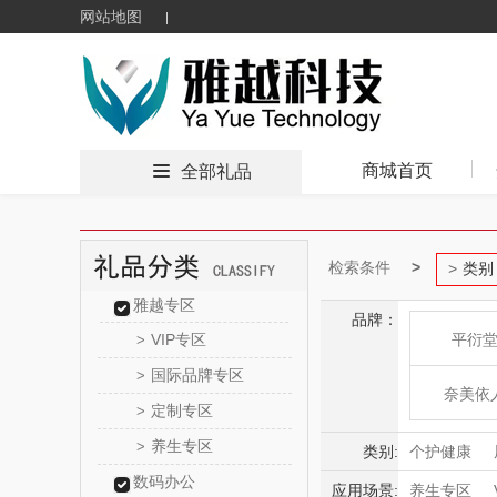
网站地图
商城首页
全部礼品
检索条件
类别
雅越专区
品牌：
VIP专区
平衍
>
国际品牌专区
>
奈美依
定制专区
>
养生专区
>
妤梳
类别:
个护健康
数码办公
应用场景:
养生专区