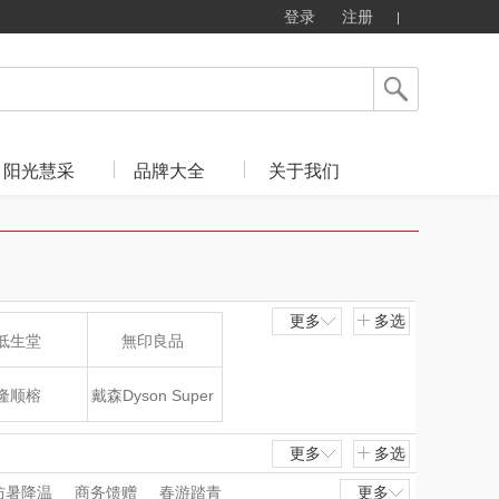
登录
注册
阳光慧采
品牌大全
关于我们
更多
多选
低生堂
無印良品
隆顺榕
戴森Dyson Super
sonic
飞剑
山水SANSUI（代
更多
多选
防暑降温
商务馈赠
春游踏青
更多