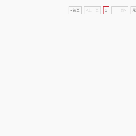
«首页
<上一页
1
下一页>
尾
木
丝丽诺妃
睿嫣润膏
锐致
婷
形象派
花卉诗
小天鹅
RO
仕
拜灭士
舒蕾（定制款）
洁玉（定制款）
富昌
浦
荣诚
周六福
江中猴姑
蛋
马克图布
苏泊尔（代理商）
九阳（代理商）
球
梵沐
骆驼
VVC
斋
立家
泸溪河桃酥
中茶
仓
干饭熊饱饱
汉美驰
梦洁家纺
金龙鱼（包销款）
先科
德菲摩尔