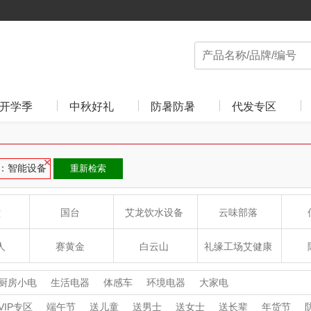
开学季
中秋好礼
防暑防暑
代发专区
：智能设备
重新检索
堂
国台
艾龙饮水设备
云味部落
人
赛黄金
白云山
礼缘工场艾健康
蔻斯汀
洁柔（代理商）
克维杰
厨房小电
生活电器
体感车
环境电器
大家电
VIP专区
端午节
送儿童
送男士
送女士
送长辈
年货节