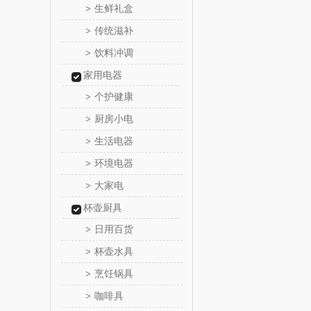
生鲜礼盒
>
荣事达（品
传统滋补
>
饮料冲调
>
味滋源（包
家用电器
真不
个护健康
>
厨房小电
>
洁丽雅（包
生活电器
>
环境电器
>
五丰黎
大家电
>
立时olay
杯壶厨具
日用百货
>
泉尔
杯壶水具
>
奈斯派
烹饪锅具
>
咖啡具
>
邻家饭