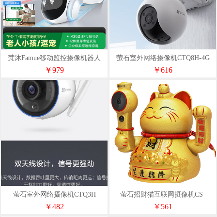
梵沐Famue移动监控摄像机器人
萤石室外网络摄像机CTQ8H-4G
MagicS1
￥979
￥616
萤石室外网络摄像机CTQ3H
萤石招财猫互联网摄像机CS-
HTQ2S
￥482
￥561