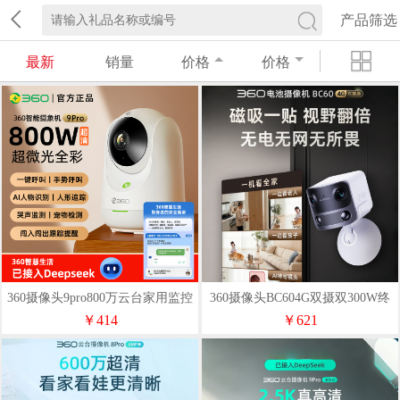
产品筛选
最新
销量
价格
价格
360摄像头9pro800万云台家用监控
360摄像头BC604G双摄双300W终
手机远程监控器
身4G流量免打孔
￥414
￥621