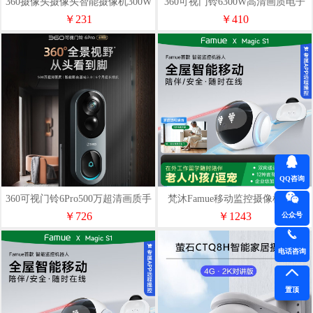
360摄像头摄像头智能摄像机300W
360可视门铃6300W高清画质电子
小水滴5C2K版远程监控
猫眼手机远程查看对讲
￥231
￥410
QQ咨询
360可视门铃6Pro500万超清画质手
梵沐Famue移动监控摄像机器人
机远程查看对讲
MagicS1（128G）
￥726
￥1243
公众号
电话咨询
置顶