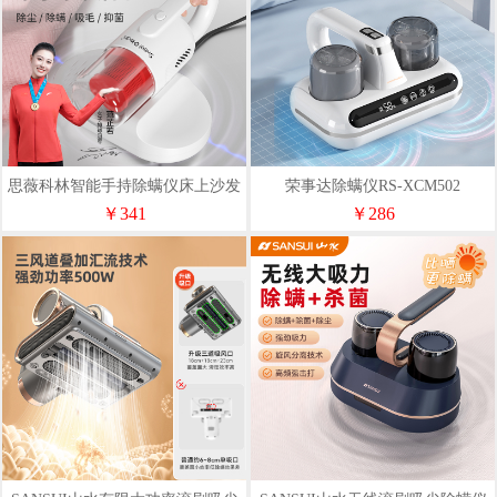
思薇科林智能手持除螨仪床上沙发
荣事达除螨仪RS-XCM502
吸尘器无线吸尘除螨一体机器
￥341
￥286