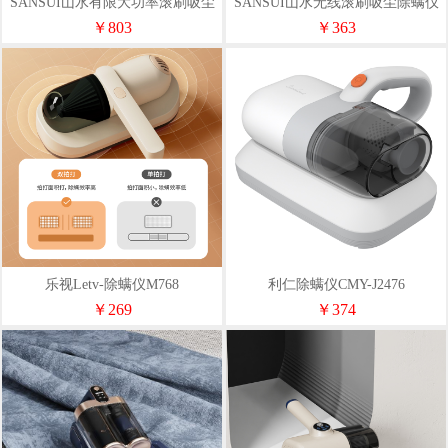
SANSUI山水有限大功率滚刷吸尘
SANSUI山水无线滚刷吸尘除螨仪
除螨仪SC02
SC01
￥803
￥363
乐视Letv-除螨仪M768
利仁除螨仪CMY-J2476
￥269
￥374