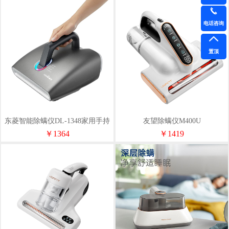
电话咨询
置顶
东菱智能除螨仪DL-1348家用手持
友望除螨仪M400U
除螨大吸力吸尘器
￥1364
￥1419