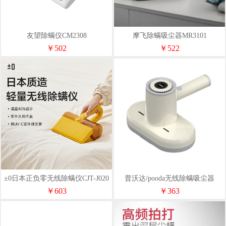
友望除螨仪CM2308
摩飞除螨吸尘器MR3101
￥502
￥522
±0日本正负零无线除螨仪CJT-J020
普沃达/pooda无线除螨吸尘器
P20Lite
￥603
￥363