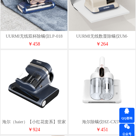
UURMI无线双杯除螨仪LP-018
UURMI无线数显除螨仪UM-
CM001
￥458
￥264
QQ咨询
海尔（haier）【小红花套系】世家
海尔除螨仪HZ-CX5W
除螨仪HZ-CS1S
￥924
￥451
公众号