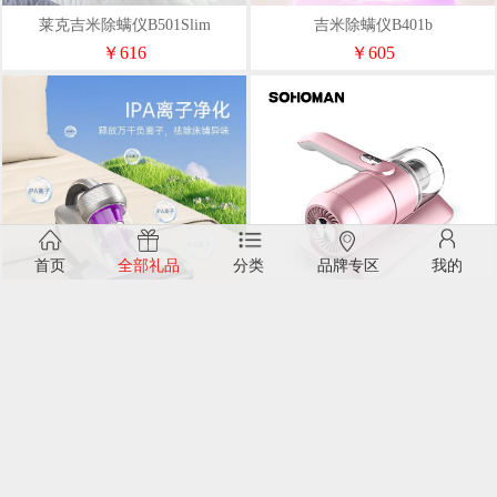
莱克吉米除螨仪B501Slim
吉米除螨仪B401b
￥616
￥605
首页
全部礼品
分类
品牌专区
我的
莱克吉米除螨仪B703A
索哈曼无线除螨仪C1粉色UV除螨
大吸力32分长续航
￥1276
￥715