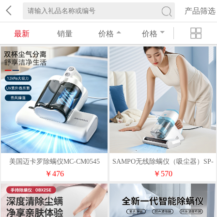
产品筛选
最新
销量
价格
价格
美国迈卡罗除螨仪MC-CM0545
SAMPO无线除螨仪（吸尘器）SP-
WXCM004
￥476
￥570