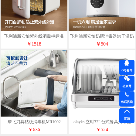
飞利浦新安怡紫外线消毒柜标准
飞利浦新安怡奶瓶消毒器烘干温奶
款-37颗灯珠Y-XDG22
三合一（Y-XDQ10）
￥1518
￥504
QQ咨询
公众号
电话咨询
置顶
摩飞刀具砧板消毒机MR1002
olayks.立时32L台式餐具消毒柜
XDG00301
￥636
￥524