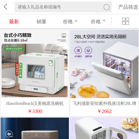
产品筛选
最新
销量
价格
价格
HamiltonBeach汉美驰原洗碗机
飞利浦新安怡紫外线保洁柜28L增
DW06102
强版（Y-XDG28C）
￥3300
￥2662