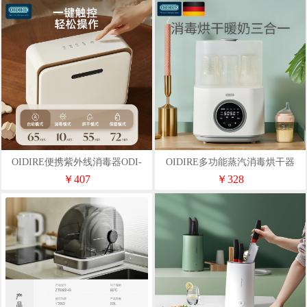
OIDIRE便携紫外线消毒器ODI-
OIDIRE多功能蒸汽消毒烘干器
XDG10
ODI-XDQ11
￥407
￥328