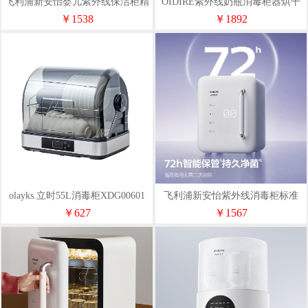
飞利浦新安怡婴儿紫外线保洁柜精
OIDIRE紫外线奶瓶消毒柜器烘干
英版Pro-Y-XDG23A
二合一体机XDG30
￥1538
￥1892
olayks.立时55L消毒柜XDG00601
飞利浦新安怡紫外线消毒柜标准
款-74颗灯珠Y-XDG22
￥627
￥1567