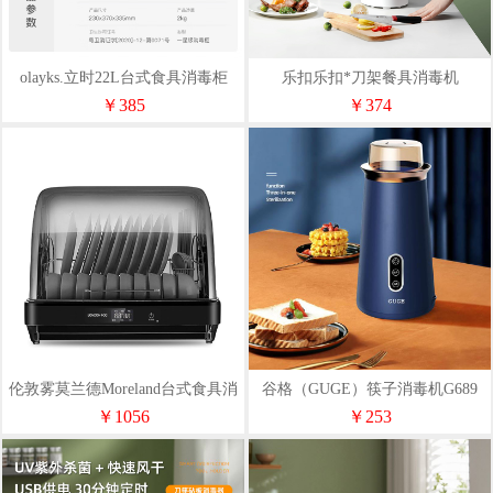
olayks.立时22L台式食具消毒柜
乐扣乐扣*刀架餐具消毒机
XDG00401
*ENS1117WHT
￥385
￥374
伦敦雾莫兰德Moreland台式食具消
谷格（GUGE）筷子消毒机G689
毒柜LKA125
￥1056
￥253