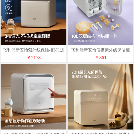
飞利浦新安怡紫外线保洁柜28L进
飞利浦新安怡便携紫外线保洁柜
阶版（Y-XDG28A）
（A-XDG15）
￥2178
￥861