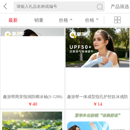
产品筛选
最新
销量
价格
价格
趣游帮两穿指洞防晒冰袖(S-1206)
趣游帮一体成型指孔护肘款冰感防
晒冰袖(S-1205)
￥40
￥14