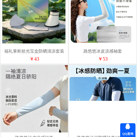
福礼掌柜拾光宝盒防晒清凉套装
路悠悠冰皮凉感袖套
CF1057M/L（套指款）
￥43
￥53
QQ咨询