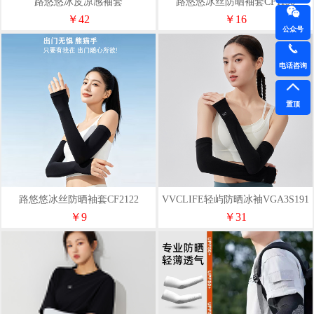
路悠悠冰皮凉感袖套
路悠悠冰丝防晒袖套CF1138
CF1058M/L（直筒款）
￥42
￥16
公众号
电话咨询
置顶
路悠悠冰丝防晒袖套CF2122
VVCLIFE轻屿防晒冰袖VGA3S191
经典黑
￥9
￥31