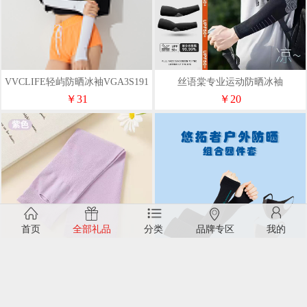
VVCLIFE轻屿防晒冰袖VGA3S191
丝语棠专业运动防晒冰袖
简约白
￥31
￥20
首页
全部礼品
分类
品牌专区
我的
丝语棠冰丝防晒袖套
悠拓者户外防晒组合四件套YT-
FS001
￥16
￥27