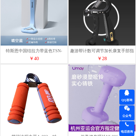
特斯恩中国结拉力带蓝色TSN-
趣游帮计数可调节加长康复手部指
7105
握力器(B027)
￥40
￥28
QQ咨询
公众号
电话咨询