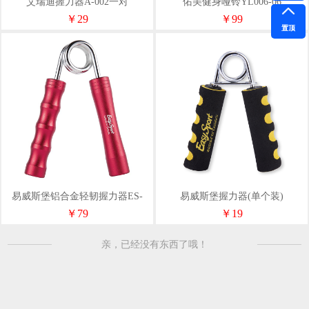
艾瑞迪握力器A-002一对
佑美健身哑铃YL006-06
￥29
￥99
置顶
易威斯堡铝合金轻韧握力器ES-
易威斯堡握力器(单个装)
JW008
￥79
￥19
亲，已经没有东西了哦！