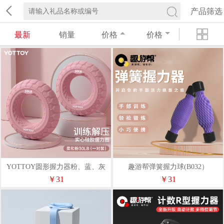
产品筛选
最新
销量
价格
价格
YOTTOY圆形握力器粉、蓝、灰
趣游帮弹簧握力球(B032）
￥31
￥31