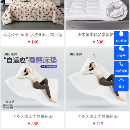
花花公子-家纺-水洗亚麻可铺可盖
康尔馨柔软梦享保护垫
多功能床盖
Ⅱ180*200+6cm
QQ咨询
￥146
￥506
公众号
电话咨询
置顶
佳奥人体工学舒睡床垫
佳奥人体工学舒睡床垫
242701J010004W2
242701J010001W2
￥858
￥715