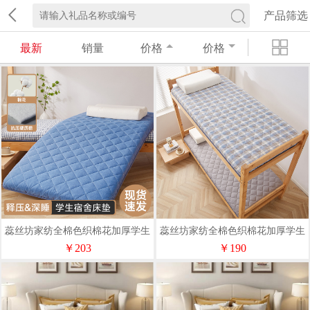
产品筛选
最新
销量
价格
价格
蕊丝坊家纺全棉色织棉花加厚学生
蕊丝坊家纺全棉色织棉花加厚学生
床垫(厚度6厘米)
床垫(厚度4厘米)
￥203
￥190