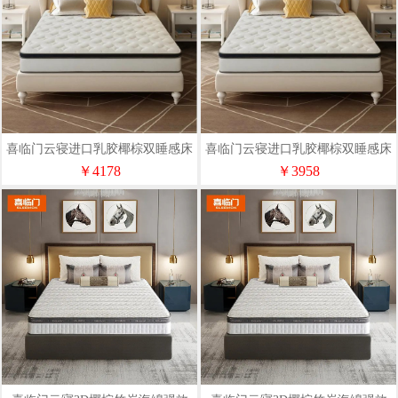
喜临门云寝进口乳胶椰棕双睡感床
喜临门云寝进口乳胶椰棕双睡感床
垫（180*200cm）
垫（150*200cm）
￥4178
￥3958