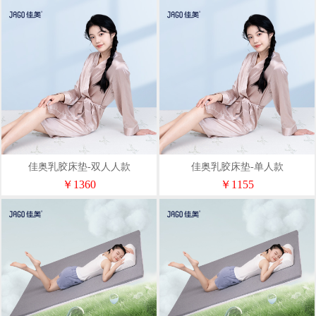
佳奥乳胶床垫-双人人款
佳奥乳胶床垫-单人款
222701J020011W2
222701J020010W2
￥1360
￥1155