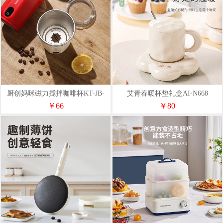
厨创妈咪磁力搅拌咖啡杯KT-JB-
艾青春暖杯垫礼盒AI-N668
300WHT/RED
￥66
￥80