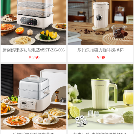
厨创妈咪多功能电蒸锅KT-ZG-006
乐扣乐扣磁力咖啡搅拌杯
EJM3225WHT
￥259
￥98