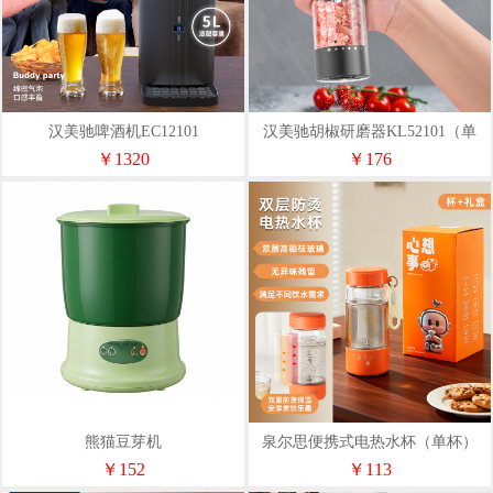
汉美驰啤酒机EC12101
汉美驰胡椒研磨器KL52101（单
只）
￥1320
￥176
熊猫豆芽机
泉尔思便携式电热水杯（单杯）
DSB-04DB玻璃内胆
￥152
￥113