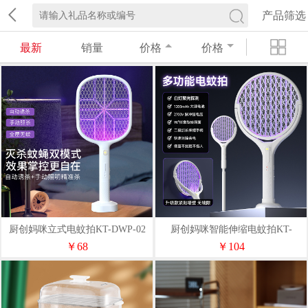
产品筛选
最新
销量
价格
价格
厨创妈咪立式电蚊拍KT-DWP-02
厨创妈咪智能伸缩电蚊拍KT-
DWP-01S
￥68
￥104