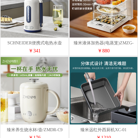
SCHNEIDER便携式电热水壶
臻米液体加热器(电蒸笼)ZMZG-
SWK-XRL01
Z1Pro
￥341
￥880
臻米养生烧水杯/壶/ZMDR-C9
臻米远红外西厨机XC-01
￥176
￥1210