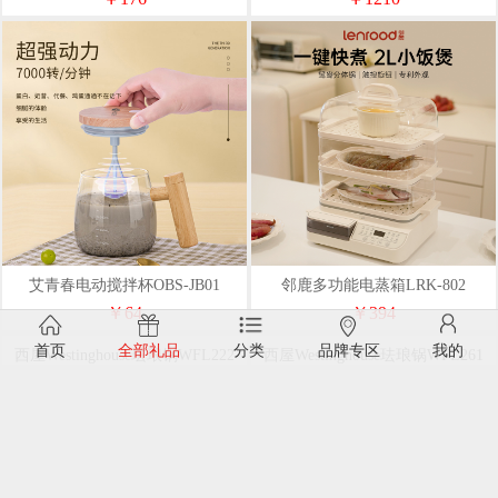
艾青春电动搅拌杯OBS-JB01
邻鹿多功能电蒸箱LRK-802
￥64
￥394
首页
全部礼品
分类
品牌专区
我的
西屋Westinghouse珐琅锅WFL222
西屋Westinghouse珐琅锅WFL261
￥440
￥506
西屋Westinghouse-多功能电蒸锅
WZL12H
￥436