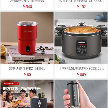
乐扣乐扣多功能电蒸锅
荣事达钛-青柠啵啵搅拌杯RZ-
EJP3495WHT
B1588L（Ti）
￥546
￥152
荣事达搅拌杯RZ-B1506L
汉美驰5.5L美式炖锅SC55101-1
￥80
￥869