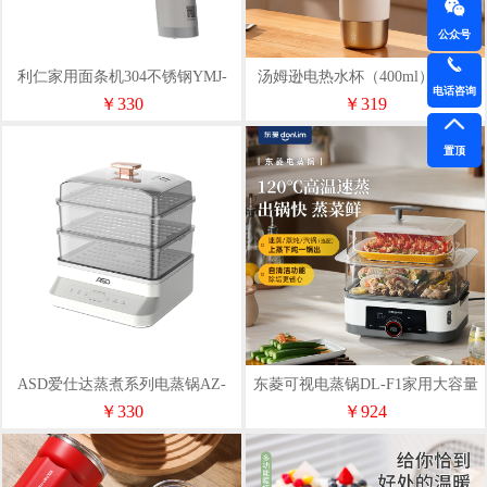
公众号
利仁家用面条机304不锈钢YMJ-
汤姆逊电热水杯（400ml）TMX-
电话咨询
D650
DRB02-001
￥330
￥319
置顶
ASD爱仕达蒸煮系列电蒸锅AZ-
东菱可视电蒸锅DL-F1家用大容量
F36E403
蒸炖锅
￥330
￥924