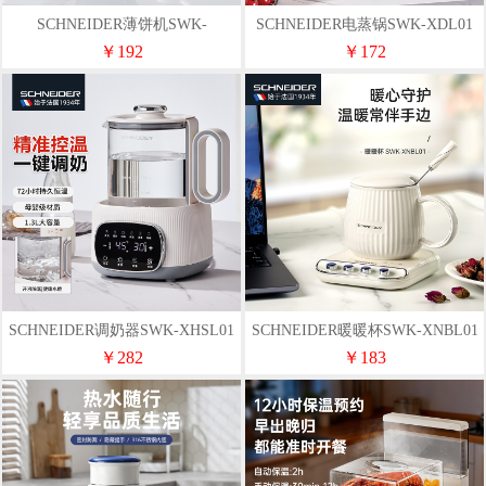
SCHNEIDER薄饼机SWK-
SCHNEIDER电蒸锅SWK-XDL01
XBJL1511
￥192
￥172
SCHNEIDER调奶器SWK-XHSL01
SCHNEIDER暖暖杯SWK-XNBL01
￥282
￥183