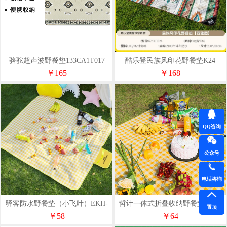
骆驼超声波野餐垫133CA1T017
酷乐登民族风印花野餐垫K24
￥165
￥168
QQ咨询
公众号
电话咨询
驿客防水野餐垫（小飞叶）EKH-
哲计一体式折叠收纳野餐垫YCD-
置顶
9015
0304A（黄色方格）
￥58
￥64