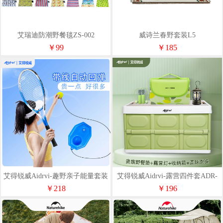
艾瑞迪防潮野餐毯ZS-002
威诗兰春野套装L5
￥99
￥185
艾得锐威Aidrvi-趣野亲子能量套装
艾得锐威Aidrvi-露营四件套ADR-
ADR-T3
S7
￥218
￥196