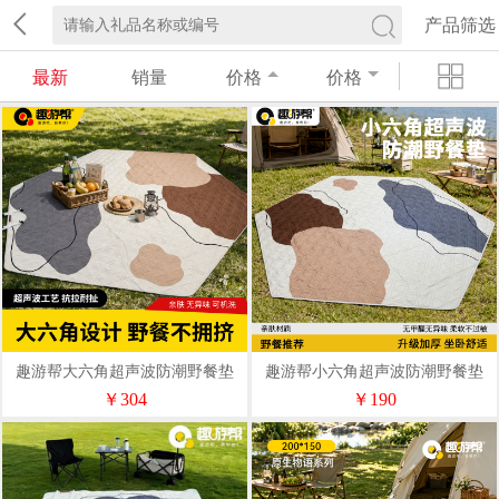
产品筛选
最新
销量
价格
价格
趣游帮大六角超声波防潮野餐垫
趣游帮小六角超声波防潮野餐垫
(Qyb05)
(Qyb03)
￥304
￥190