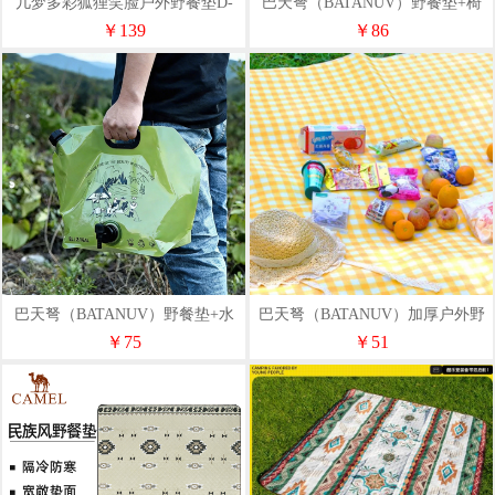
几梦多彩狐狸笑脸户外野餐垫D-
巴天弩（BATANUV）野餐垫+椅
2001
BTN-HW631012
￥139
￥86
巴天弩（BATANUV）野餐垫+水
巴天弩（BATANUV）加厚户外野
袋BTN-HW631011
餐垫BTN-HW63108
￥75
￥51