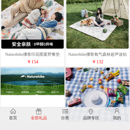
Naturehike挪客印花图案野餐垫
Naturehike挪客氧气森林超声波铝
膜野餐垫
￥154
￥132
首页
全部礼品
分类
品牌专区
我的