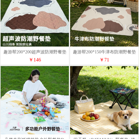
趣游帮200*200超声波防潮野餐垫
趣游帮200*150牛津布防潮野餐垫
(Qyb02)
(Qyb01)
￥146
￥71