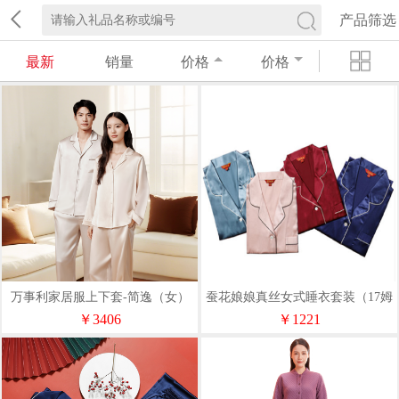
产品筛选
最新
销量
价格
价格
万事利家居服上下套-简逸（女）
蚕花娘娘真丝女式睡衣套装（17姆
CWMA04018042
米长袖）（颜色随机）
￥3406
￥1221