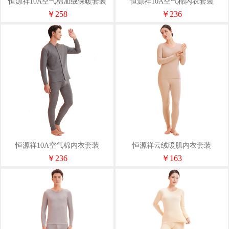
恒源祥10A空气棉加绒保暖套装
恒源祥10A空气棉内衣套装
HYX1101
HYX1108
￥258
￥236
恒源祥10A空气棉内衣套装
恒源祥云绒暖肌内衣套装
HYX1107
HYX6004
￥236
￥163