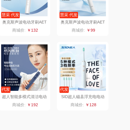
护舒宝
顺然
慧采 代发
慧采 代发
厨邦
粒上皇
奥克斯声波电动牙刷AET
奥克斯声波电动牙刷AET
-37DA36
-37DA37
商城价:
￥132
商城价:
￥99
中华
民间造物
嘉禾月
瑞驰SWICKY
金龙鱼
香畴
冠军
施耐德
代发
代发
乐而雅
苏菲
超人智能多模式清洁电动
SID超人磁县浮充电电动
牙刷扫振一体HT898
牙刷RT860
商城价:
￥192
商城价:
￥128
KEPO
嗑西西
稻梁菽
得一茶