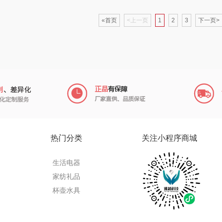
类）
府
吉米
碧云泉
普沃达
«首页
<上一页
1
2
3
下一页>
TKK
奥帝尔（包销款）
左都
克
苏泊尔（杯壶）
穗格氏
梦百合
星球
声阔
瓷语花香
圣匠鲁班
迪士尼（儿童类）
恒源祥（箱包）
君乐宝
供款）
小仓熊
汇可心
小甘菊
热门分类
关注小程序商城
秒秒测
摩米士
芬神
Aro
生活电器
家纺礼品
顿
追鲸
致尚丽和
T.J.HARREN
杯壶水具
通
蓄光
小狗（包销款）
奥苏米
荣事