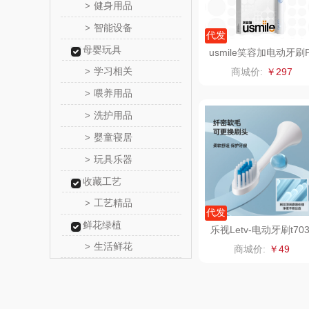
健身用品
>
正负
智能设备
>
代发
母婴玩具
信科
usmile笑容加电动牙刷
10SE声波震动
学习相关
>
商城价:
￥297
乐扣乐扣
喂养用品
>
洗护用品
>
电）
康巴赫（包
婴童寝居
>
鲸选码
玩具乐器
>
收藏工艺
太力
工艺精品
>
代发
向物
鲜花绿植
乐视Letv-电动牙刷t70
生活鲜花
>
商城价:
￥49
folli foll
乐事