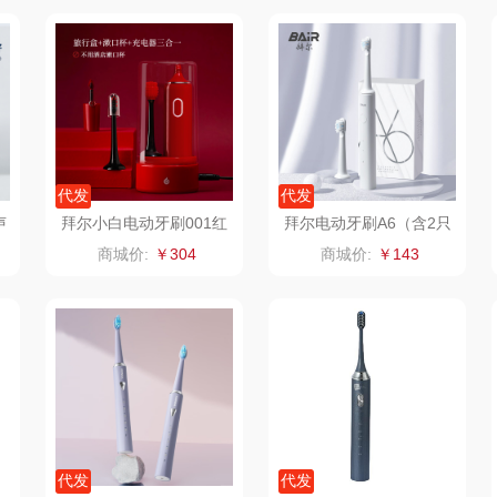
牌方）
得力
润本（套装类）
浪莎
销款）
英红（包销款）
八马（包销款）
雅莉格丝
二
富安娜（包销款
西屋（小家电）
渝情渝礼
代发
代发
1）
销款）
云栖桦田
长寿花
百事食品
声
拜尔小白电动牙刷001红
拜尔电动牙刷A6（含2只
色
原装刷头）
商城价:
￥304
商城价:
￥143
红
小胖爪
有色
可可满分
无印
ks
银小燕
京荟堂
富昌
思
润培
品胜
百事（饮具类）
索
小度
索爱（个护类）
创维（手表类）
香
赫兰希
丸美
几梦
代发
代发