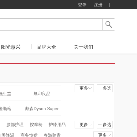
登录
注册
阳光慧采
品牌大全
关于我们
更多
多选
低生堂
無印良品
隆顺榕
戴森Dyson Super
sonic
飞剑
山水SANSUI（代
枪
腰部护理
按摩椅
护膝用品
更多
多选
毛修剪器
刮痧仪
按摩披肩
防暑降温
商务馈赠
春游踏青
更多