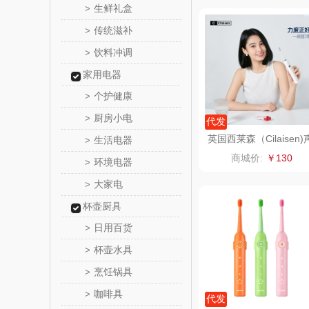
生鲜礼盒
>
荣事达（品
传统滋补
>
饮料冲调
>
味滋源（包
家用电器
真不
个护健康
>
厨房小电
>
代发
洁丽雅（包
英国西莱森（Cilaisen)
生活电器
>
波电动牙刷CP-T9
商城价:
￥130
环境电器
>
五丰黎
大家电
>
立时olay
杯壶厨具
日用百货
>
泉尔
杯壶水具
>
奈斯派
烹饪锅具
>
咖啡具
>
邻家饭
代发