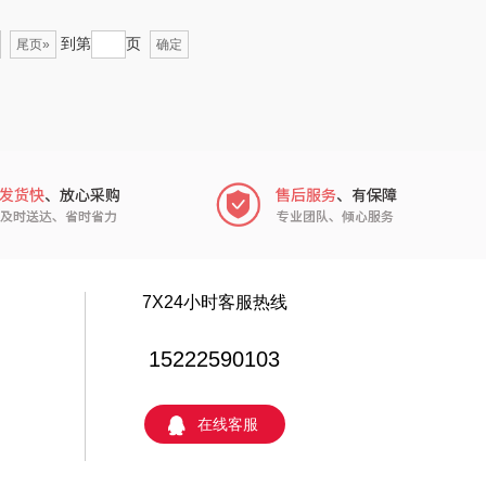
茶马世家
陈克明
到第
页
尾页»
确定
鹏程
蜜丝婷
沃隆
浅香（包销款）
友望
思宜莱
德亚
富佑嘉（FU+）
凡士林
贝弗伦
7X24小时客服热线
ma Light
昔马
15222590103
亿瞬间
普陀山
在线客服
达厨具（包销
猫和老鼠