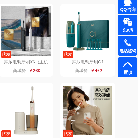
QQ咨询
雅鹿
圣耳
铮铭
臻牧
公众号
千问
杜邦（餐具类）
电话咨询
代发
代发
洽洽
奥克斯
拜尔电动牙刷X6（主机
拜尔电动牙刷G1
+充电线+6刷头）
商城价:
￥260
商城价:
￥462
置顶
良品（代理
味滋源（品牌方）
商）
呼也
梦洁
丽耳
三胖蛋
宏太
都乐Dole
欧丽薇兰
易路达
代发
代发