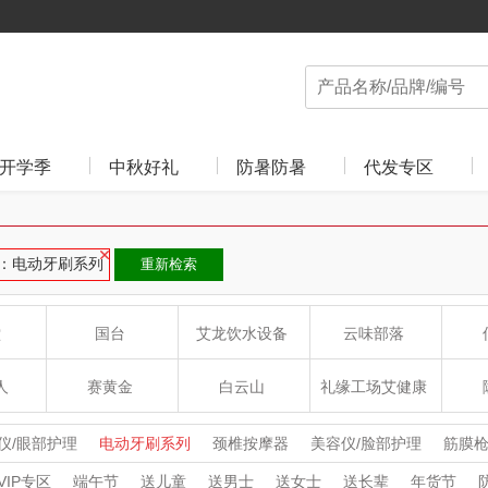
开学季
中秋好礼
防暑防暑
代发专区
：电动牙刷系列
重新检索
堂
国台
艾龙饮水设备
云味部落
人
赛黄金
白云山
礼缘工场艾健康
蔻斯汀
洁柔（代理商）
克维杰
仪/眼部护理
电动牙刷系列
颈椎按摩器
美容仪/脸部护理
筋膜
头部按摩器
腿部按摩器
洗手机
冲牙器
卷/直发器
电动鼻
VIP专区
端午节
送儿童
送男士
送女士
送长辈
年货节