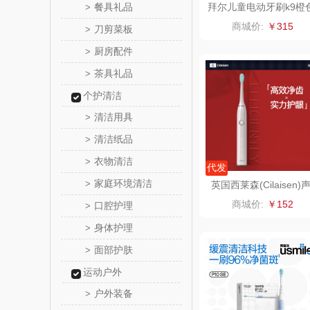
餐具礼品
拜尔儿童电动牙刷k9橙
>
款
天琴
商城价:
￥315
刀剪菜板
>
厨房配件
>
傲胜OS
茶具礼品
>
温仑山（电
个护清洁
清洁用具
>
澜沧古
清洁纸品
>
吉潮瑞
衣物清洁
>
代发
家庭环境清洁
>
英国西莱森(Cilaisen)
海信
波电动牙刷CP-T7
商城价:
￥152
口腔护理
>
Alluflon
身体护理
>
面部护肤
>
福临
运动户外
户外装备
>
北欧沃