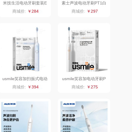
米技生活电动牙刷套装E
素士声波电动牙刷PT1白
T-Z3801
色
汤姆逊
皮尔卡丹（皮具
商城价:
￥284
商城价:
￥297
类）
锡品源
狮峰
悦湘湖
万华茶林
keep
kaco
绿鼻子
乐扣乐扣（箱包杯
usmile笑容加扫振式电动
usmile笑容加电动牙刷P
壶）
康恩贝
WENGER/威戈
牙刷Y1MAX
1系列P1SE月牙白
商城价:
￥394
商城价:
￥275
娜（包销款）
冈州故事
半亩川
双立人
艾可熊
万益蓝