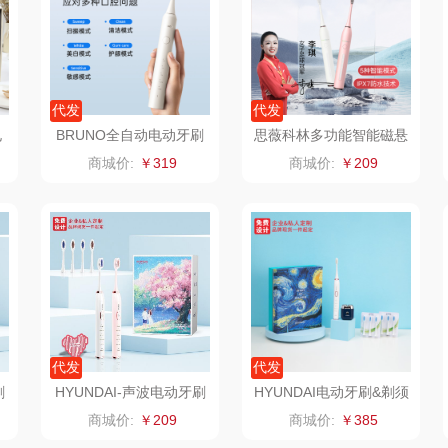
木
丝丽诺妃
睿嫣润膏
锐致
婷
形象派
花卉诗
小天鹅
RO
代发
代发
电
BRUNO全自动电动牙刷
思薇科林多功能智能磁悬
仕
拜灭士
舒蕾（定制款）
洁玉（定制款）
富昌
变色丝BZK-DYS12S01
浮声波电动洁面牙刷一体
商城价:
￥319
商城价:
￥209
机A-520
浦
荣诚
周六福
江中猴姑
蛋
马克图布
苏泊尔（代理商）
九阳（代理商）
球
梵沐
骆驼
VVC
斋
立家
泸溪河桃酥
中茶
代发
代发
仓
干饭熊饱饱
汉美驰
梦洁家纺
刷
HYUNDAI-声波电动牙刷
HYUNDAI电动牙刷&剃须
X700+情侣套装
刀商务套装YT805
商城价:
￥209
商城价:
￥385
金龙鱼（包销款）
先科
德菲摩尔