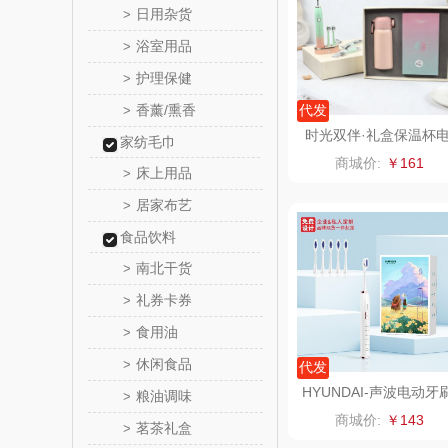
日用杂货
>
浴室用品
>
悦滋
护理保健
>
爱润丝
香薰/熏香
代发
>
时光双伴·礼盒保温杯
家纺毛巾
罗尔
动牙刷套装员工生日礼
商城价:
￥161
床上用品
>
飞利
居家布艺
>
食品饮料
保卫蛋
南北干货
>
洛克星
礼券卡券
>
食用油
>
五芳
休闲食品
>
代发
皇家粮
HYUNDAI-声波电动牙
粮油调味
>
X700（配6个刷头）
商城价:
￥143
茗茶礼盒
>
尹谜