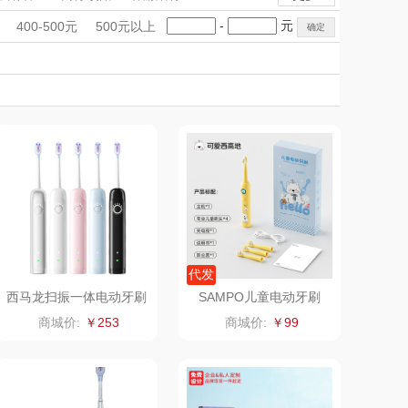
理商）
片仔癀
山本
剃须刀
电吹风
礼品
生日礼物
积分礼品
-
元
400-500元
500元以上
品
LOHOLO
IP联名款
途柏丽TOBERLIR
企业团建
店旅游
珠宝礼品
高校礼品
匠心萌宠
YOTTOY
进店礼
女神节
母亲节
节
圣诞节
重阳节
堂马氏铺子
蔬果园（代理商）
伯纳德
万象
 超柔床品
三只松鼠（代理
商）
味（代理商）
LUING BOX
代发
西马龙扫振一体电动牙刷
SAMPO儿童电动牙刷
X1扫振同款
（5岁及以上）SP-DY00
康宁
京意之选
商城价:
￥253
商城价:
￥99
5
 MILITARY
罗莱超柔床品
睿嫣
竹盐