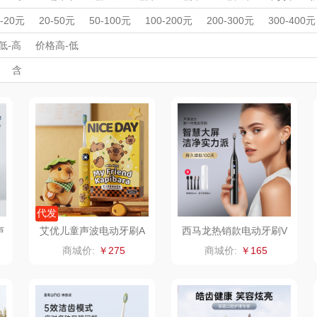
ue
八方礼
云上好食光
云上布拉
按摩仪
理发器
足浴盆/脚部护理
电子秤/体脂秤
美容器
男士
暖冬好物
开学季礼品
毕业季礼品
开门红专区
伴手礼盒
会议
0-20元
20-50元
50-100元
100-200元
200-300元
300-400元
丽
展会礼品
夏普SHARP
科技感礼品
中国风
东方沁
创意礼品
高端送礼
绽家
高颜值礼
HO
低-高
价格高-低
利劳保
外事出国
入职礼
开业乔迁
乡村振兴
定制案例
酒
含
杯壶）
大嘴猴（杯壶厨具
觅菓
MOVA
银行礼品
保险礼品
建材礼品
政企单位
房地产礼品
汽车礼品
亲节
儿童节
中秋节
教师节
情人节
七夕节
建党节
建军
雨伞）
户外）
非一FETANA
乐扣乐扣（家居/
星巴克（杯壶/包
宝
小家电）
袋）
唯宝
姑苏渔歌
纺王
华
纽曼Newmine
纽曼Newmine
佳帮手
罗莱
（线下款）
（线上款）
CHER
可口可乐Coca Col
沃莱
十二夏天
百草
代发
声
艾优儿童声波电动牙刷A
西马龙热销款电动牙刷V
9pro-F
1SE带互动灯
a
销款）
润本（套装）
乐班
戴可思
商城价:
￥275
商城价:
￥165
阿茜娅（AGIA）
卓然
首佩
SWISS
奈雪茶院
奈雪的茶
克洛特