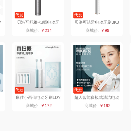
零
七匹狼
朱炳仁铜
高洁丝
代发
代发
南方寝饰
瓷咖什
氛围部落
P
贝洛可舒雅-扫振电动牙
贝洛可洁雅电动牙刷BK3
刷BK353
37
商城价:
￥214
商城价:
￥99
（小家
厨创妈咪
传应
陇间柒月(包销款)
销款）
元黍
高原宏
睡眠博士
头
家之礼
啄木鸟PLOVER
胡姬花
（家纺）
象印
福礼掌柜
迪士尼（数码类）
代发
代发
来伊份
五谷磨房
她妍社
3
康佳小画仙电动牙刷LDY
超人智能多模式清洁电动
S-1200(W)
牙刷扫振一体HT897
商城价:
￥172
商城价:
￥192
ie
品存
爱国者
尔木萄
途雅
HYUNDAI（电器
莱克