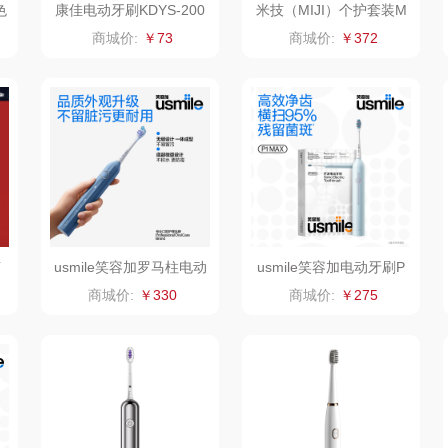
色
康佳电动牙刷KDYS-200
米技（MIJI）个护套装M
5
02【剃须刀+电动牙刷】
朗赫
果兹
西屋（风扇类）
商城价:
￥73
商城价:
￥372
IM
360
LK
艾美特（代理商）
器类）
洁丽雅（代理商）
乐心
康巴赫（锅具类）
茶
海尔
三头鹰
博牌
鲜
飞利浦新安怡
棉芽
伊莱克斯
声
usmile笑容加罗马柱电动
usmile笑容加电动牙刷P
乐美雅（餐具类）
飞利浦（音频类）
珍视明
牙刷Y1S
1MAX
商城价:
￥330
商城价:
￥275
阿路弗仑
爱仕达
乐千厨
悠米UURMI
富安
门
卜珂
味滋源
玺魁
朗
郎氏达
喜临门
禹鸿物予