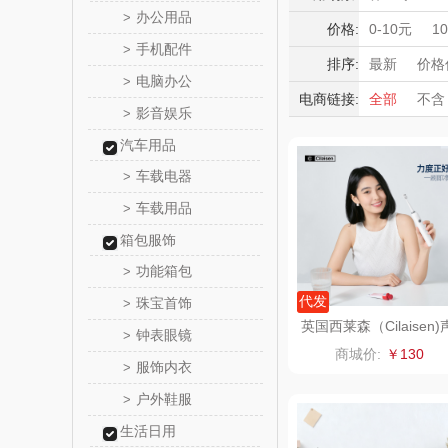
bulu＆bl
办公用品
>
护腕
肩周
国潮文创
价格:
0-10元
1
手机配件
>
周年庆礼品
新秀
排序:
最新
价格
电脑办公
>
秋游季
福
电商链接:
全部
不含
momo（
影音娱乐
>
奶企礼品
护士节
父
汽车用品
西屋（运动
车载电器
>
DGI
车载用品
>
箱包服饰
元朗荣
功能箱包
>
斯凯奇SKE
代发
珠宝首饰
>
英国西莱森（Cilaisen)
钟表眼镜
>
波电动牙刷CP-T9
S
立白（包
商城价:
￥130
服饰内衣
>
锦礼
户外鞋服
>
生活日用
润心