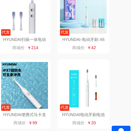
倍瑞傲
安宝笛
BAM老板
康夫
代发
代发
HYUNDAI扫振一体电动
HYUNDAI-电动牙刷-X6
（定制款）
爱国者（移动电
牙刷（配3个牙刷头）S1
（配5个刷头）
商城价:
￥214
商城价:
￥42
5
源）
江中食疗
凤凰
晒瑞
实丰文化
漫沃星系
TCL
山萃
可益康
代发
代发
BTSM
路悠悠
HYUNDAI便携式马卡龙
HYUNDAI电动牙刷电池
电动牙刷X5(配5个刷头)
款（配3个刷头）X-3
商城价:
￥99
商城价:
￥20
保宁
伊莎贝拉