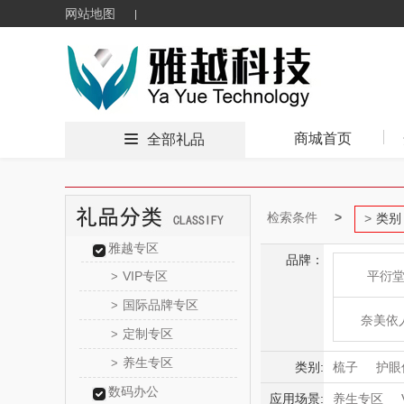
网站地图
商城首页
全部礼品
检索条件
类别
雅越专区
品牌：
VIP专区
平衍
>
国际品牌专区
>
奈美依
定制专区
>
养生专区
>
妤梳
类别:
梳子
护眼
数码办公
毛球修剪器
应用场景:
养生专区