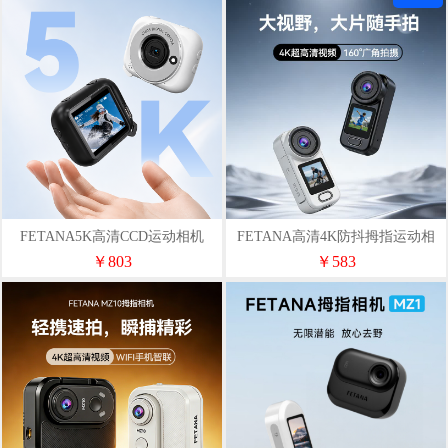
FETANA5K高清CCD运动相机
FETANA高清4K防抖拇指运动相
MZ8磁吸挂脖（64G）
机MZ20磁吸（64G）
￥803
￥583