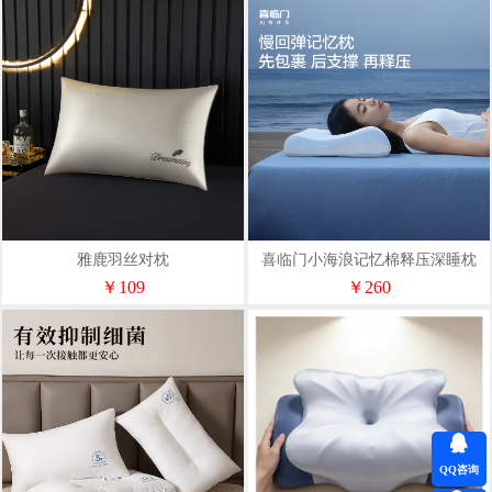
雅鹿羽丝对枕
喜临门小海浪记忆棉释压深睡枕
￥109
￥260
QQ咨询