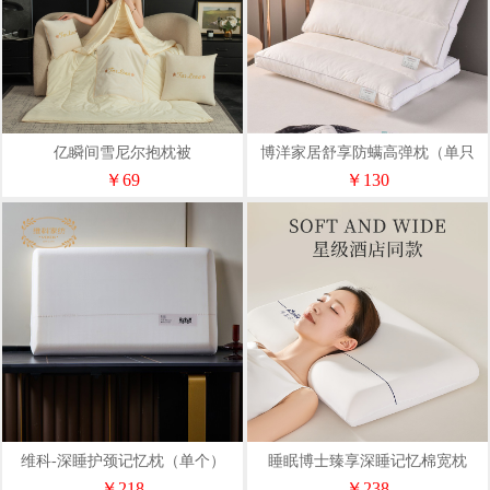
亿瞬间雪尼尔抱枕被
博洋家居舒享防螨高弹枕（单只
装）WT902307018Z
￥69
￥130
维科-深睡护颈记忆枕（单个）
睡眠博士臻享深睡记忆棉宽枕
VZZX1285LP
（10cm）
￥218
￥238