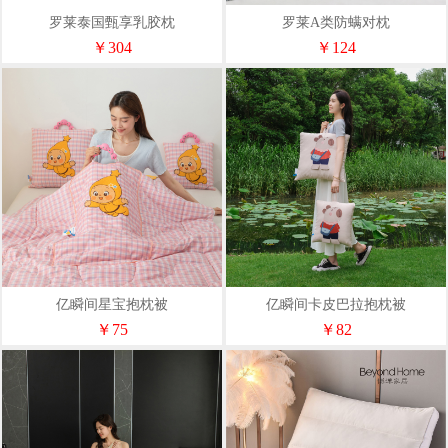
罗莱泰国甄享乳胶枕
罗莱A类防螨对枕
￥304
￥124
亿瞬间星宝抱枕被
亿瞬间卡皮巴拉抱枕被
￥75
￥82