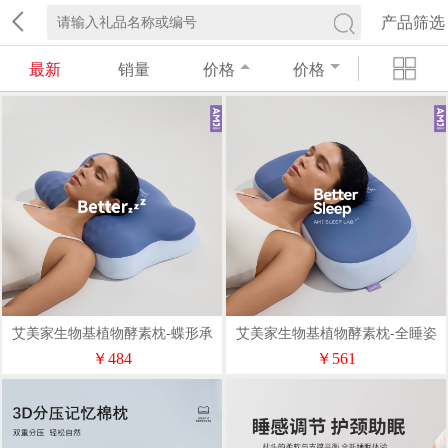
产品筛选
最新
销量
价格
价格
艾美家生物基植物酵素枕-蝶形承
艾美家生物基植物酵素枕-全睡姿
托
￥484
￥561