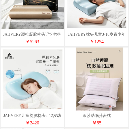
JAHVERY颈椎凝胶枕头记忆棉护
JAHVERY枕头儿童3-18岁青少年
颈枕成人睡觉助睡眠专用
枕头
￥5263
￥1254
JAHVERY儿童凝胶枕头2-12岁幼
浪莎助眠荞麦枕
儿园小学生记忆枕
￥2420
￥55