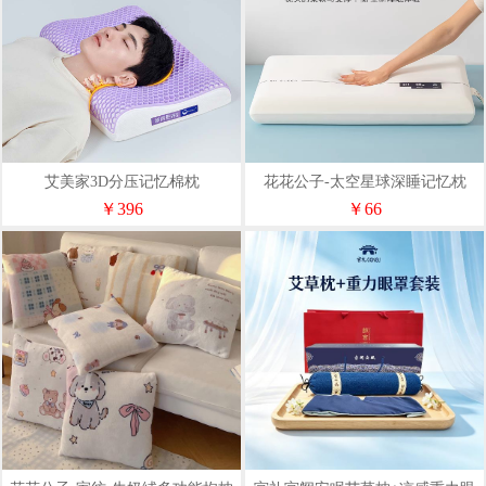
艾美家3D分压记忆棉枕
花花公子-太空星球深睡记忆枕
40*70*8cm/只
￥396
￥66