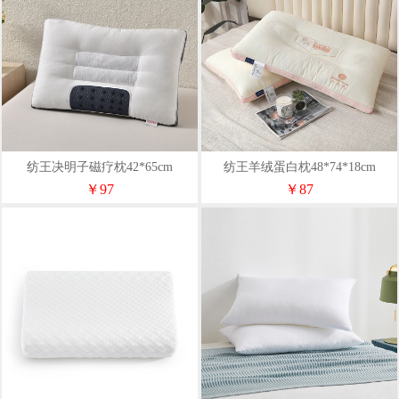
纺王决明子磁疗枕42*65cm
纺王羊绒蛋白枕48*74*18cm
￥97
￥87