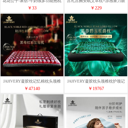
花花公子-家纺-牛奶绒多功能抱枕
宫礼宫阙安眠艾草枕+凉感重力眼
（花色随机）
罩礼盒套装伴手礼商务礼盒
￥33
￥229
JAHVERY凝胶枕记忆棉枕头颈椎
JAHVERY凝胶枕头颈椎枕护颈记
枕助睡眠成人睡觉专用
忆棉助睡眠睡觉专用慢回弹
￥47140
￥19767