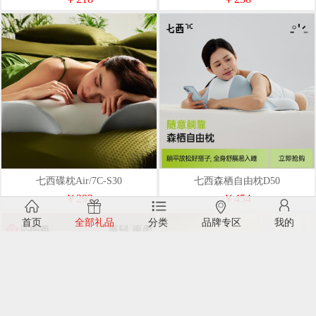
七西碟枕Air/7C-S30
七西森栖自由枕D50
￥293
￥454
首页
全部礼品
分类
品牌专区
我的