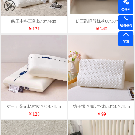
公众号
纺王中科三防枕48*74cm
纺王趴睡教练枕60*39*15cm
电话咨询
￥121
￥240
置顶
纺王云朵记忆棉枕40×70×8cm
纺王慢回弹记忆枕30*50*6/8cm
￥128
￥99